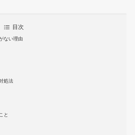
目次
がない理由
対処法
こと