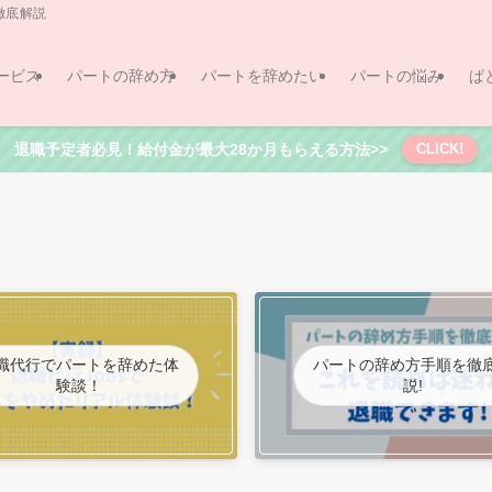
徹底解説
ービス
パートの辞め方
パートを辞めたい
パートの悩み
ぱ
退職予定者必見！給付金が最大28か月もらえる方法>>
CLICK!
職代行でパートを辞めた体
パートの辞め方手順を徹
験談！
説!