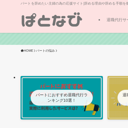
パートを辞めたい主婦の為の応援サイト|辞める理由や辞める手順を
退職代行サ
HOME
パートの悩み
パートにおすすめ退職代行ラ
退
ンキング10選！