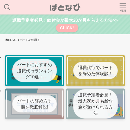
MEN
退職予定者必見！給付金が最大28か月もらえる方法>>
CLICK!
HOME
パートの転職
パートにおすすめ
退職代行でパート
退職代行ランキン
を辞めた体験談！
グ10選！
退職予定者必見！
パートの辞め方手
最大28か月も給付
順を徹底解説!
金が受けられる方
法