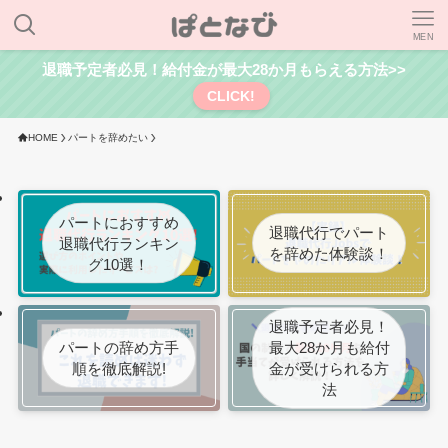
MEN
退職予定者必見！給付金が最大28か月もらえる方法>>
CLICK!
HOME
パートを辞めたい
パートにおすすめ
退職代行でパート
退職代行ランキン
を辞めた体験談！
グ10選！
退職予定者必見！
パートの辞め方手
最大28か月も給付
順を徹底解説!
金が受けられる方
法