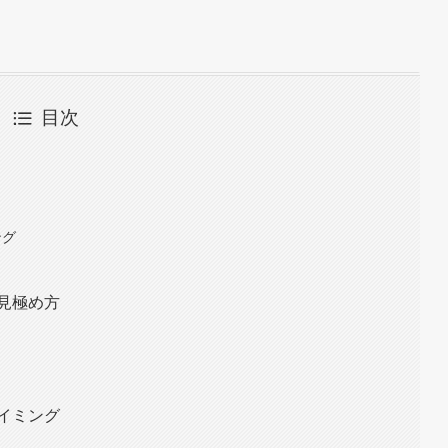
目次
ング
見極め方
イミング