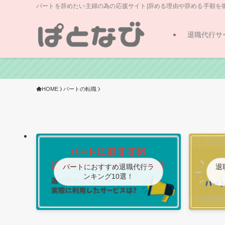
パートを辞めたい主婦の為の応援サイト|辞める理由や辞める手順を
退職代行サ
HOME
パートの転職
パートにおすすめ退職代行ラ
退
ンキング10選！