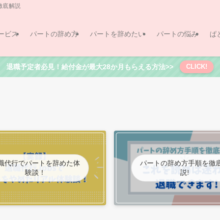
徹底解説
ービス
パートの辞め方
パートを辞めたい
パートの悩み
ぱ
退職予定者必見！給付金が最大28か月もらえる方法>>
CLICK!
職代行でパートを辞めた体
パートの辞め方手順を徹
験談！
説!